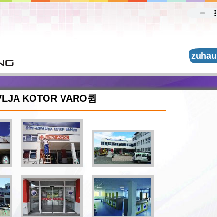
zuhau
VLJA KOTOR VARO큄