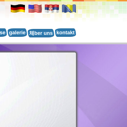
se
galerie
kontakt
체ber uns